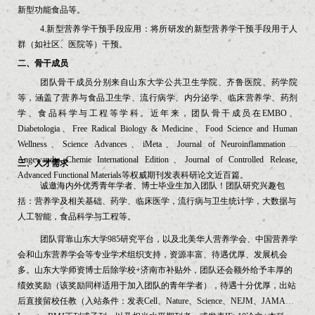
新型功能食品等。
4.
新型营养学干预手段应用：将所研发的新型营养学干预手段用于人
群（如社区、医院等）干预。
二、骨干成员
团队骨干成员分别来自山东大学公共卫生学院、齐鲁医院、药学院
等，涵盖了营养与食品卫生学、流行病学、内分泌学、临床营养学、药剂
学、食品科学与工程等学科。近年来，团队骨干成员在EMBO、
Diabetologia、Free Radical Biology & Medicine、Food Science and Human
Wellness、Science Advances、iMeta、Journal of Neuroinflammation、
Angewandte Chemie International Edition、Journal of Controlled Release,
三、人才需求
Advanced Functional Materials等权威期刊发表科研论文近百篇。
诚邀海内外优秀青年学者、博士毕业生加入团队！团队研究兴趣包
括：营养学及相关基础、药学、临床医学，流行病与卫生统计学，大数据与
人工智能，食品科学与工程等。
团队背靠山东大学985研究平台，以及北美华人营养学会、中国营养学
会和山东营养学会等专业学术组织支持，资源丰富、待遇优厚、发展机会
多。山东大学师资博士后除学校+济南市补贴外，团队还会额外给予丰厚的
绩效奖励（该奖励同样适用于加入团队的青年学者），待遇十分优厚，出站
后直接留校任教（入站条件：发表Cell、Nature、Science、NEJM、JAMA、