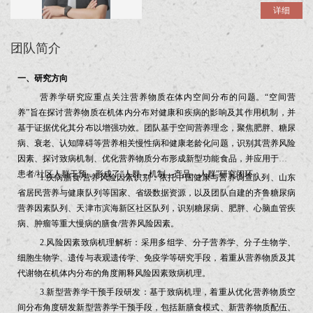
详细
团队简介
一、研究方向
营养学研究应重点关注营养物质在体内空间分布的问题。“空间营
养”旨在探讨营养物质在机体内分布对健康和疾病的影响及其作用机制，并
基于证据优化其分布以增强功效。团队基于空间营养理念，聚焦肥胖、糖尿
病、衰老、认知障碍等营养相关慢性病和健康老龄化问题，识别其营养风险
因素、探讨致病机制、优化营养物质分布形成新型功能食品，并应用于临床
患者/社区人群干预，形成了“人群—机制—产品—人群”研究闭环：
1.
疾病膳食/营养风险因素识别：依托中国健康与营养调查队列、山东
省居民营养与健康队列等国家、省级数据资源，以及团队自建的齐鲁糖尿病
营养因素队列、天津市滨海新区社区队列，识别糖尿病、肥胖、心脑血管疾
病、肿瘤等重大慢病的膳食/营养风险因素。
2.
风险因素致病机理解析：采用多组学、分子营养学、分子生物学、
细胞生物学、遗传与表观遗传学、免疫学等研究手段，着重从营养物质及其
代谢物在机体内分布的角度阐释风险因素致病机理。
3.
新型营养学干预手段研发：基于致病机理，着重从优化营养物质空
间分布角度研发新型营养学干预手段，包括新膳食模式、新营养物质配伍、