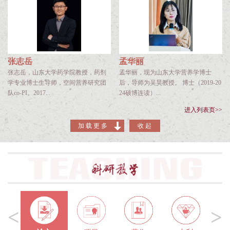
张志岳
孟华丽
张志岳，山东大学药学院教授，药剂
孟华丽，现为山东大学营养学博士
学专业博士生导师，空间营养研究团
后，导师为吴昊教授。 博士（2019-20
队co-PI。2017...
24硕博连读）...
进入列表页>>
加 载 更 多
收 起
<
>