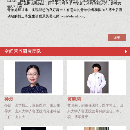
Lancet、BMJ正刊或子刊，以及相当水平期刊者；或发表IF≥10论文+本科
团队氛围温暖融洽，这里不仅有学术与发展，还有诗和远方，是有志
985/211者）。
青年施展才华、实现理想的良好舞台！有意向的青年学者和拟加入博士后流
动站的博士毕业生请联系吴昊老师hwu@sdu.edu.cn。
详细
空间营养研究团队
孙磊
黄晓莉
孙磊，医学博士，主任医师，硕士生
黄晓莉，副主任医师，医学博士，山
导师，山东大学齐鲁医院内分泌科副
东大学齐鲁医院营养科副主任。本、
主任，山东大...
硕、博毕业于...