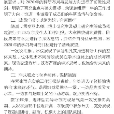
展需求，对
2026
年的科研布局与发展方向进行了前瞻性规
划，明确了研究重点与努力目标，为课题组新一年的工作指
明了方向，也进一步激发了成员们的科研热情与使命感。
二、成员汇报：以终为始，向新而行
随后，孟华丽老师、博士研究生及硕士研究生等成员依
次进行了
2025
年度个人工作汇报。大家围绕研究进展、阶
段成果与不足进行了深入总结，并结合自身科研规划，对
2026
年的学习与研究目标进行了清晰展望。
一次次汇报，不仅展现了课题组扎实推进科研工作的整
体风貌，也体现出不同阶段成员在学术道路上的成长与积
累。现场交流热烈，既有严谨的学术思考，也饱含对未来的
期待。
三、年末联欢：笑声相伴，温情满满
在紧张而充实的工作汇报结束后，年会进入了轻松愉快
的
年末联欢环节。课题组成员围坐一堂，一边品尝着零食
水果，一边参与趣味十足的互动游戏，欢声笑语不断。
数字炸弹、趣味惩罚等环节将现场气氛一次次推向高
潮，大家在游戏中拉近距离，在欢笑中释放压力，充分展现
了课题组团结、融洽、积极向上的团队氛围。