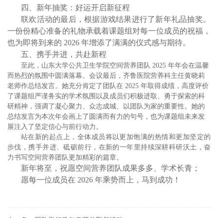
四、新年抽奖：好运开启新征程
联欢活动的最后，根据游戏结果进行了新年礼品抽奖。
一份份精心准备的礼物承载着课题组对每一位成员的祝福，
也为即将到来的
2026
年增添了满满的仪式感与期待。
五、携手并进，共赴新程
至此，山东大学公共卫生学院空间营养团队
2025
年年会在温馨
而热烈的氛围中圆满落幕。会议最后，齐鲁医院营养科主任黄晓莉
老师作总结发言。她充分肯定了团队在
2025
年取得成绩，高度评价
了课题组严谨务实的学术氛围以及成员们积极进取、勇于探索的科
研精神，强调了凝心聚力、众志成城、以团队为家的重要性
。她的
总结发言为本次年会画上了圆满而有力的句号，也为课题组未来发
展注入了坚定信心与前行动力。
站在新的起点上，全体成员将以更加饱满的热情和更加坚定的
步伐，携手并进、砥砺前行，在新的一年里持续深耕科研沃土，奋
力书写空间营养团队更加精彩的篇章。
新年将至，祝愿空间营养团队成果多多、学术长青；
愿每一位成员在
2026
年乘势而上，马到成功！