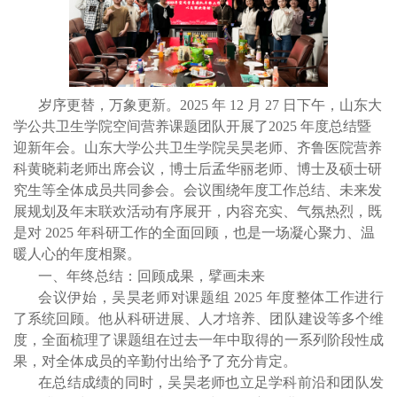
岁序更替，万象更新。
2025
年
12
月
27
日下午，山东大
学公共卫生学院空间营养课题团队开展了
2025
年度总结暨
迎新年会。山东大学公共卫生学院吴昊老师、齐鲁医院营养
科黄晓莉老师出席会议，博士后孟华丽老师、博士及硕士研
究生等全体成员共同参会。会议围绕年度工作总结、未来发
展规划及年末联欢活动有序展开，内容充实、气氛热烈，既
是对
2025
年科研工作的全面回顾，也是一场凝心聚力、温
暖人心的年度相聚。
一、年终总结：回顾成果，擘画未来
会议伊始，吴昊老师对课题组
2025
年度整体工作进行
了系统回顾。他从科研进展、人才培养、团队建设等多个维
度，全面梳理了课题组在过去一年中取得的一系列阶段性成
果，对全体成员的辛勤付出给予了充分肯定。
在总结成绩的同时，吴昊老师也立足学科前沿和团队发