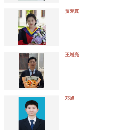
贾梦真
王增亮
邓旭