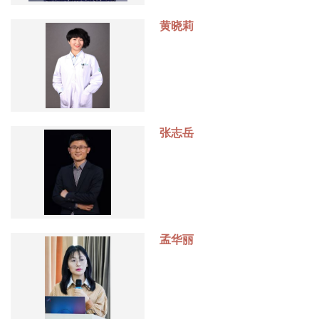
黄晓莉
张志岳
孟华丽