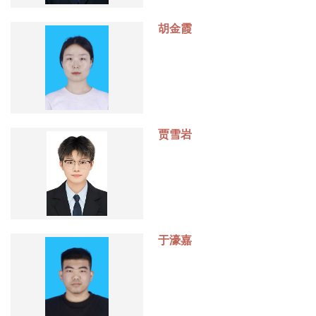
胡金霞
贾雪岩
于濠嘉