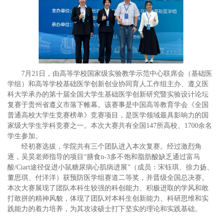
7
月21日，由高等学校国家级实验教学示范中心联席会（基础医
学组）和高等学校基础医学创新创业协同育人工作组主办、遵义医
科大学承办的第十届全国大学生基础医学创新研究暨实验设计论坛
复赛于贵州省遵义市落下帷幕。该赛事是中国高等教育学会《全国
普通高校大学生竞赛榜单》竞赛项目，是医学领域最具影响力的国
家级大学生学科竞赛之一。本次大赛共有全国147所高校、1700余名
学生参加。
经初赛选拔，学院共有三个团队进入本次复赛。经过激烈角
逐，吴昊老师指导的项目“膳食n-3多不饱和脂肪酸缺乏通过富马
酸/Ciart途径促进小鼠糖尿病心肌病进展”
（成员：宋钰琪、徐力扬、
董思琪、付洋洋）获预防医学组赛道二等奖，并晋级全国总决赛。
本次大赛展现了团队本科生较强的科创能力、积极进取的学风和敢
打敢拼的精神风貌，体现了团队对本科生创新能力、科研思维和实
践能力的着力培养，为其攻读硕士打下坚实的理论和实践基础。