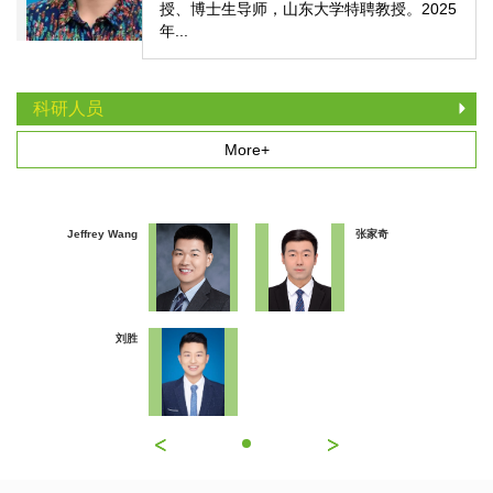
授、博士生导师，山东大学特聘教授。2025
年...
科研人员
More+
Jeffrey Wang
张家奇
刘胜
<
<
<
>
>
>