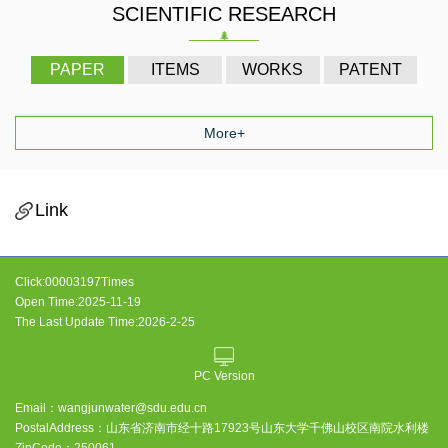
SCIENTIFIC RESEARCH
PAPER
ITEMS
WORKS
PATENT
More+
Link
Click:
00003197
Times
Open Time:
2025
-
11
-
19
The Last Update Time:
2026
-
2
-
25
PC Version
Email：
wangjunwater@sdu.edu.cn
PostalAddress：
山东省济南市经十路17923号山东大学千佛山校区南院水利楼
ZipCode：
250061