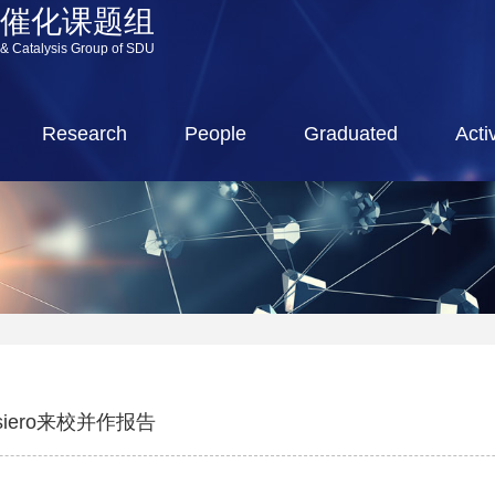
源催化课题组
 & Catalysis Group of SDU
Research
People
Graduated
Activ
siero来校并作报告