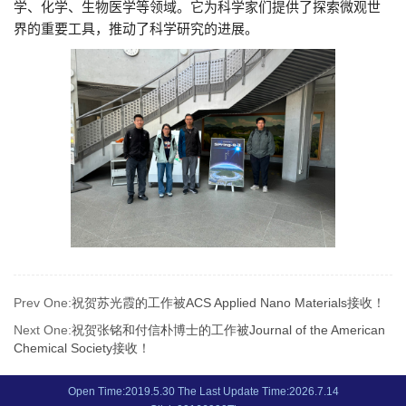
学、化学、生物医学等领域。它为科学家们提供了探索微观世
界的重要工具，推动了科学研究的进展。
Prev One:
祝贺苏光霞的工作被ACS Applied Nano Materials接收！
Next One:
祝贺张铭和付信朴博士的工作被Journal of the American
Chemical Society接收！
Open Time:
2019
.
5
.
30
The Last Update Time:
2026
.
7
.
14