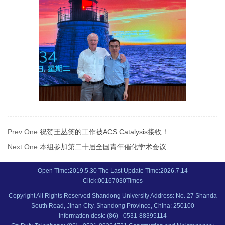
Prev One:
祝贺王丛笑的工作被ACS Catalysis接收！
Next One:
本组参加第二十届全国青年催化学术会议
Open Time:
2019
.
5
.
30
The Last Update Time:
2026
.
7
.
14
Click:
00167030
Times
Copyright All Rights Reserved Shandong University Address: No. 27 Shanda
South Road, Jinan City, Shandong Province, China: 250100
Information desk: (86) - 0531-88395114