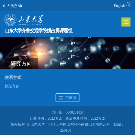
山大视点
English
山东大学齐鲁交通学院姚占勇课题组
研究方向
联系方式
暂无内容
电脑版
访问量：
00002318
次
开通时间：
2022
-
6
-
27
最后更新时间：
2022
-
6
-
27
版权所有 © 山东大学 地址：中国山东省济南市山大南路27号 邮编：
250100