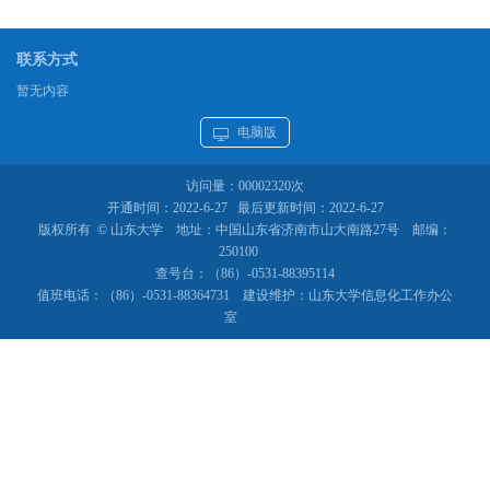
联系方式
暂无内容
电脑版
访问量：
00002320
次
开通时间：
2022
-
6
-
27
最后更新时间：
2022
-
6
-
27
版权所有 © 山东大学 地址：中国山东省济南市山大南路27号 邮编：
250100
查号台：（86）-0531-88395114
值班电话：（86）-0531-88364731 建设维护：山东大学信息化工作办公
室