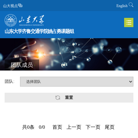
山大视点
English
山东大学齐鲁交通学院姚占勇课题组
团队成员
团队:
共
0
条
0
/
0
首页
上一页
下一页
尾页