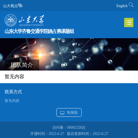
山大视点
English
山东大学齐鲁交通学院姚占勇课题组
团队简介
暂无内容
联系方式
暂无内容
电脑版
访问量：
00002328
次
开通时间：
2022
-
6
-
27
最后更新时间：
2022
-
6
-
27