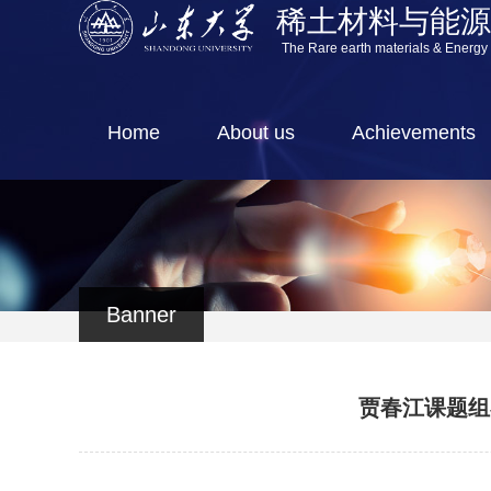
稀土材料与能
The Rare earth materials & Energy
Home
About us
Achievements
Banner
贾春江课题组