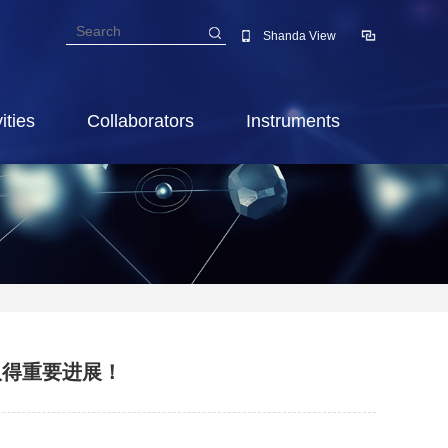
Shanda View
ities
Collaborators
Instruments
取得重要进展！