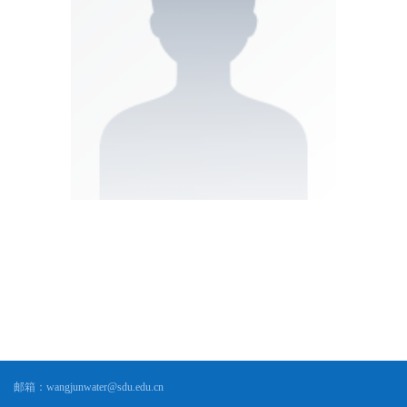
邮箱：
wangjunwater@sdu.edu.cn