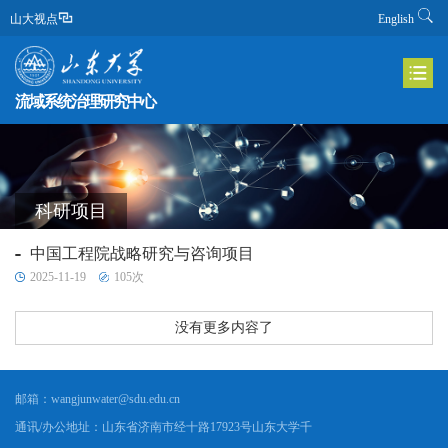
山大视点
English
流域系统治理研究中心
科研项目
中国工程院战略研究与咨询项目
2025-11-19
105
次
没有更多内容了
邮箱：
wangjunwater@sdu.edu.cn
通讯/办公地址：
山东省济南市经十路17923号山东大学千