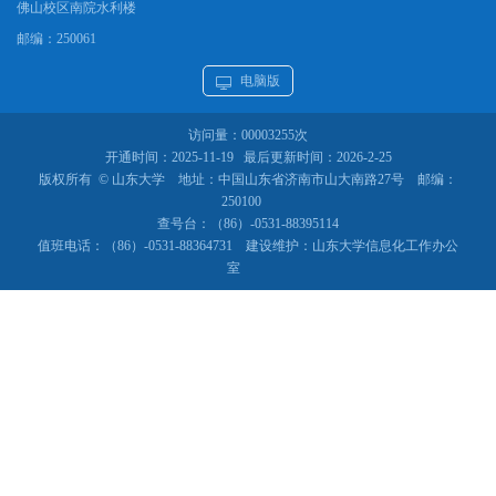
佛山校区南院水利楼
邮编：
250061
电脑版
访问量：
00003255
次
开通时间：
2025
-
11
-
19
最后更新时间：
2026
-
2
-
25
版权所有 © 山东大学 地址：中国山东省济南市山大南路27号 邮编：
250100
查号台：（86）-0531-88395114
值班电话：（86）-0531-88364731 建设维护：山东大学信息化工作办公
室