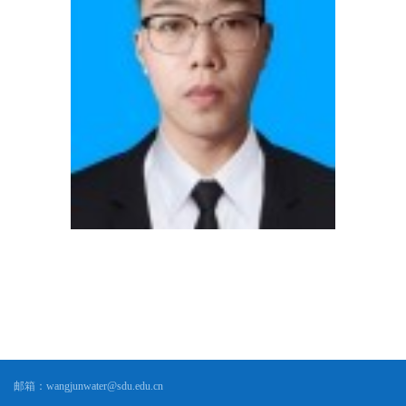
邮箱：
wangjunwater@sdu.edu.cn