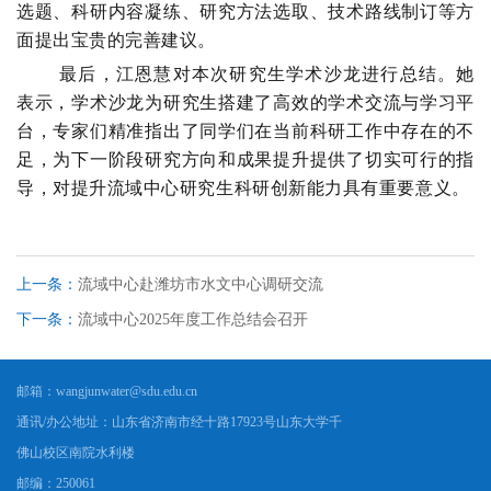
选题、科研内容凝练、研究方法选取、技术路线制订等方
面提出宝贵的完善建议。
最后，江恩慧对本次研究生学术沙龙进行总结。她
表示，学术沙龙为研究生搭建了高效的学术交流与学习平
台，专家们精准指出了同学们在当前科研工作中存在的不
足，为下一阶段研究方向和成果提升提供了切实可行的指
导，对提升流域中心研究生科研创新能力具有重要意义。
上一条：
流域中心赴潍坊市水文中心调研交流
下一条：
流域中心2025年度工作总结会召开
邮箱：
wangjunwater@sdu.edu.cn
通讯/办公地址：
山东省济南市经十路17923号山东大学千
佛山校区南院水利楼
邮编：
250061