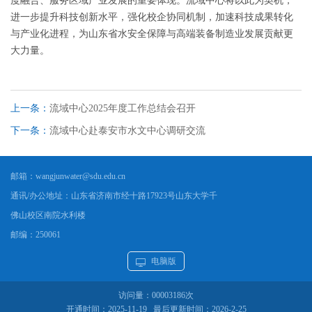
度融合、服务区域产业发展的重要体现。流域中心将以此为契机，
进一步提升科技创新水平，强化校企协同机制，加速科技成果转化
与产业化进程，为山东省水安全保障与高端装备制造业发展贡献更
大力量。
上一条：
流域中心2025年度工作总结会召开
下一条：
流域中心赴泰安市水文中心调研交流
邮箱：
wangjunwater@sdu.edu.cn
通讯/办公地址：
山东省济南市经十路17923号山东大学千
佛山校区南院水利楼
邮编：
250061
电脑版
访问量：
00003186
次
开通时间：
2025
-
11
-
19
最后更新时间：
2026
-
2
-
25