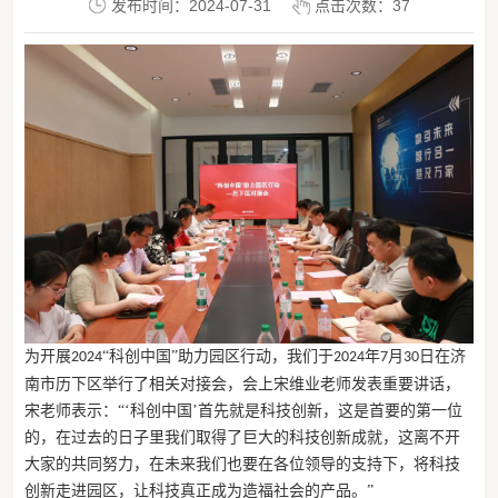
发布时间：2024-07-31
点击次数：
37
为开展
“科创中国”助力园区行动，我们于
年
月
日在济
2024
2024
7
30
南市历下区举行了相关对接会，会上宋维业老师发表重要讲话，
宋老师表示：“‘科创中国’首先就是科技创新，这是首要的第一位
的，在过去的日子里我们取得了巨大的科技创新成就，这离不开
大家的共同努力，在未来我们也要在各位领导的支持下，将科技
创新走进园区，让科技真正成为造福社会的产品。”