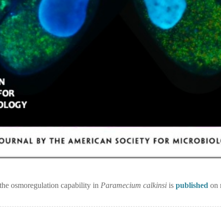
 the osmoregulation capability in
Paramecium calkinsi
is
published
on