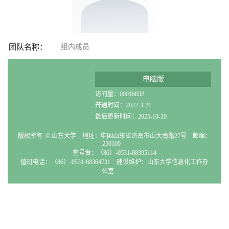
团队名称：
组内成员
电脑版
访问量：
00016832
开通时间：
2022
-
3
-
21
最后更新时间：
2025
-
10
-
10
版权所有 © 山东大学 地址：中国山东省济南市山大南路27号 邮编：
250100
查号台：（86）-0531-88395114
值班电话：（86）-0531-88364731 建设维护：山东大学信息化工作办
公室