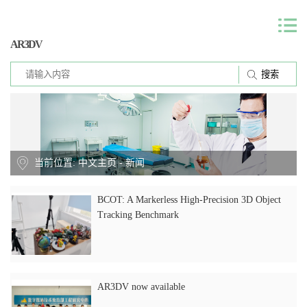
AR3DV
当前位置:
中文主页
-
新闻
BCOT: A Markerless High-Precision 3D Object
Tracking Benchmark
AR3DV now available