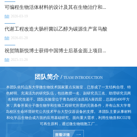
可编程生物活体材料的设计及其在生物治疗和...
2026-03-19
代谢工程改造大肠杆菌以乙醇为碳源生产富马酸
2026-01-28
祝贺隋新悦博士获得中国博士后基金面上项目...
2025-11-26
团队简介 /
TEAM INTRODUCTION
本团队依托山东大学微生物技术国家重点实验室，已形成了一支结构合理、特
色鲜明、充满活力的研究队伍，包括教授一名、副研究员三名、助理研究员两
名和研究生若干。团队实验室位于青岛校区淦昌苑A座四层，总面积400平方
米，具备开展分子微生物学和生物工程研究所需的完善条件，并有山东大学青
岛校区生命环境研究公共技术平台大型仪器设备的支撑。 本团队主要从事材料
和化学品生物合成方面的应用基础研究。面向重大需求，利用生物质和CO2等
可再生原料，通过微生物细胞工厂...