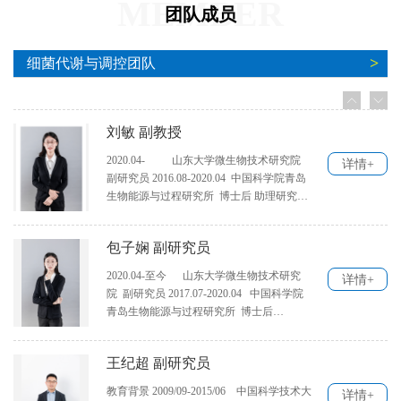
MEMBER
团队成员
已毕业学生
详情+
>
细菌代谢与调控团队
刘敏 副教授
2020.04- 山东大学微生物技术研究院
详情+
副研究员 2016.08-2020.04 中国科学院青岛
生物能源与过程研究所 博士后 助理研究员
2013.08-2016.07 中国科学院大学 生物化
学 博士 2010.09-2013.07 南开大学 生物化
包子娴 副研究员
学与分子生物学 硕士 2006.09-2010.07 鲁
东大学 生物科学 学士 研究方向： 生物基
2020.04-至今 山东大学微生物技术研究
详情+
化学品合成，微生物代谢调控 联系方式：
院 副研究员 2017.07-2020.04 中国科学院
电话：0532-58632386 邮箱：
青岛生物能源与过程研究所 博士后
liumin88(AT)sdu.edu.cn (将“(AT)”替换
2012.09-2017.06 中国海洋大学 生物化学与
为“@”） 发表论文： 1. Min Liu#, Meitong
分子生物学 博士 2008.09-2012.07 中国海
Huo#, Changshui Liu, Likun Guo, Yamei Ding,
王纪超 副研究员
洋大学 生物化学与分子生物学 学士 研究
Qingjun Ma, Qingsheng Qi, Mo Xian* and
方向： 生物化学与生物材料，细胞固定，
教育背景 2009/09-2015/06 中国科学技术大
Guang Zhao*. Lysine acetylation of Escherichia
详情+
微生物代谢调控 发表论文： 1. Bao ZX#,