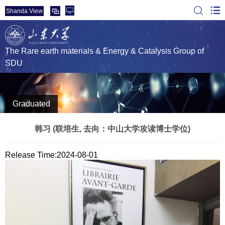
Shanda View
The Rare earth materials & Energy & Catalysis Group of
SDU
Graduated
韩习 (联培生, 去向：中山大学攻读博士学位)
Release Time:2024-08-01